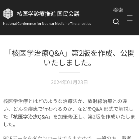
検索
核医学診療推進 国民会議
National Conference for Nuclear Medicine Theranostics
「核医学治療Q&A」第2版を作成、公開
いたしました。
2024年01月23日
核医学治療とはどのような治療法か、放射線治療との違
い、どんな疾患で行われるのか、などをQ&A 形式で解説し
た「
核医学治療Q&A
」を加筆修正し、第2版を作成いたしま
した。
PDFデータをダウンロードできますので、一般の方、患者