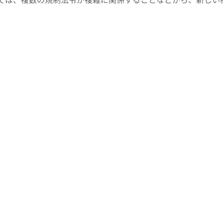
非常に遅れています。治療の面では、アジアの国々と比べても
外に渡航される事例が近年徐々に多くなってきました。
事態の解消のために、これまでは国や関連省庁への陳情を医師
学診療環境の改善と適正な核医学診療の推進を図り、世界で行
に、患者・医師・関係者が一つになって活動する"核医学診療推
団体、個人の皆様のご参加をお待ちしております。
核医学治療をご存じですか