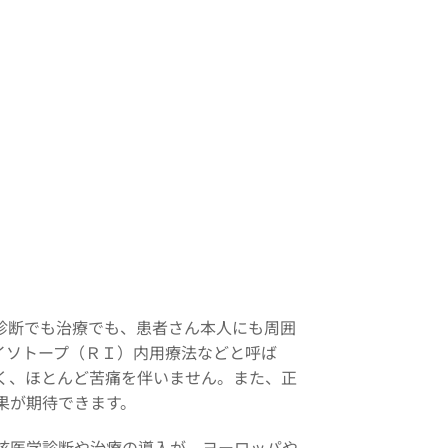
診断でも治療でも、患者さん本人にも周囲
イソトープ（ＲＩ）内用療法などと呼ば
く、ほとんど苦痛を伴いません。また、正
果が期待できます。
核医学診断や治療の導入が、ヨーロッパや