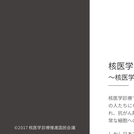
核医
～核医
核医学診療
の人たちに
れ、抗がん
常な細胞へ
©2017 核医学診療推進国民会議
しかし日本