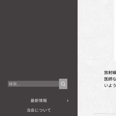
放射
医師な
いよ
最新情報
当会について