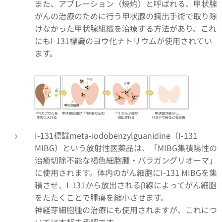
また、アブレーション（焼灼）と呼ばれる、甲状腺
がんの治療のために行う甲状腺の摘出手術で取り除
けなかった甲状腺組織を治療する方法があり、これ
にもI-131標識のヨウ化ナトリウムが使用されてい
ます。
I-131標識meta-iodobenzylguanidine（I-131
MIBG）という放射性医薬品は、「MIBG集積陽性の
治癒切除不能な褐色細胞腫・パラガングリオーマ」
に使用されます。体内のがん細胞にI-131 MIBGを集
積させ、I-131から放出されるβ線によってがん細胞
をたたくことで腫瘍を縮小させます。
神経芽細胞腫の治療にも使用されますが、これにつ
いては本邦未承認です。