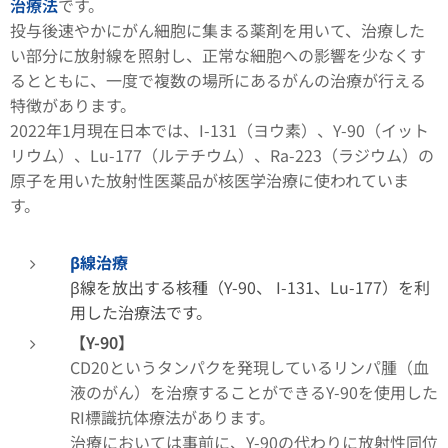
治療法
です。
投与後速やかにがん細胞に集まる薬剤を用いて、治療した
い部分に放射線を照射し、正常な細胞への影響を少なくす
るとともに、一度で複数の場所にあるがんの治療が行える
特徴があります。
2022年1月現在日本では、I-131（ヨウ素）、Y-90（イット
リウム）、Lu-177（ルテチウム）、Ra-223（ラジウム）の
原子を用いた放射性医薬品が核医学治療に使われていま
す。
β線治療
β線を放出する核種（Y-90、 I-131、Lu-177）を利
用した治療法です。
【Y-90】
CD20というタンパクを発現しているリンパ腫（血
液のがん）を治療することができるY-90を使用した
RI標識抗体療法があります。
治療においては事前に、Y-90の代わりに放射性同位