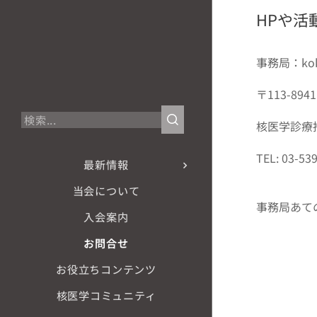
HPや活
事務局：kokum
〒113-89
核医学診療
TEL: 03-53
最新情報
当会について
事務局あて
入会案内
お問合せ
お役立ちコンテンツ
核医学コミュニティ