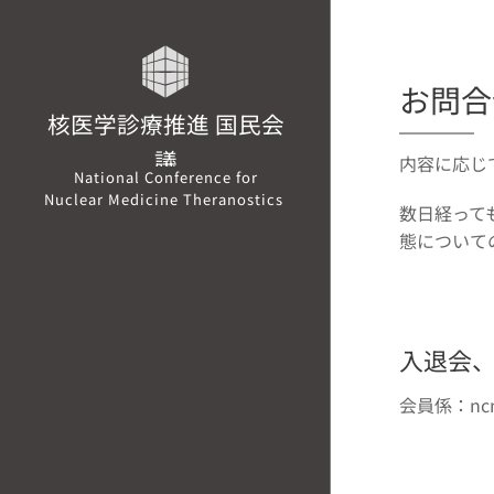
お問合
核医学診療推進 国民会
議
内容に応じ
National Conference for
Nuclear Medicine Theranostics
数日経って
態について
入退会
会員係：ncnmt