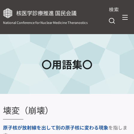
検索
核医学診療推進 国民会議
National Conference for Nuclear Medicine Theranostics
〇用語集〇
壊変（崩壊）
原子核が放射線を出して別の原子核に変わる現象
を指しま